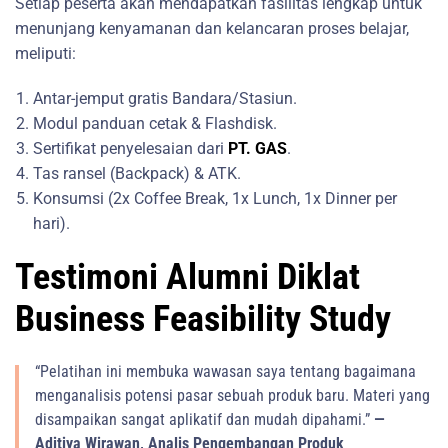
Setiap peserta akan mendapatkan fasilitas lengkap untuk
menunjang kenyamanan dan kelancaran proses belajar,
meliputi:
Antar-jemput gratis Bandara/Stasiun.
Modul panduan cetak & Flashdisk.
Sertifikat penyelesaian dari
PT. GAS
.
Tas ransel (Backpack) & ATK.
Konsumsi (2x Coffee Break, 1x Lunch, 1x Dinner per
hari).
Testimoni Alumni Diklat
Business Feasibility Study
“Pelatihan ini membuka wawasan saya tentang bagaimana
menganalisis potensi pasar sebuah produk baru. Materi yang
disampaikan sangat aplikatif dan mudah dipahami.”
—
Aditiya Wirawan, Analis Pengembangan Produk