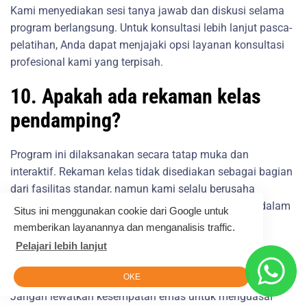
Kami menyediakan sesi tanya jawab dan diskusi selama
program berlangsung. Untuk konsultasi lebih lanjut pasca-
pelatihan, Anda dapat menjajaki opsi layanan konsultasi
profesional kami yang terpisah.
10. Apakah ada rekaman kelas
pendamping?
Program ini dilaksanakan secara tatap muka dan
interaktif. Rekaman kelas tidak disediakan sebagai bagian
dari fasilitas standar, namun kami selalu berusaha
memberikan materi pendukung yang komprehensif dalam
Situs ini menggunakan cookie dari Google untuk
bentuk modul.
memberikan layanannya dan menganalisis traffic.
Pelajari lebih lanjut
Informasi Pendaftaran
OKE
Jangan lewatkan kesempatan emas untuk menguasai