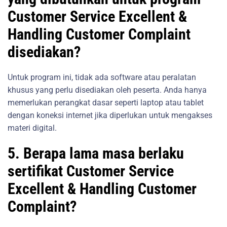
Customer Service Excellent &
Handling Customer Complaint
disediakan?
Untuk program ini, tidak ada software atau peralatan
khusus yang perlu disediakan oleh peserta. Anda hanya
memerlukan perangkat dasar seperti laptop atau tablet
dengan koneksi internet jika diperlukan untuk mengakses
materi digital.
5. Berapa lama masa berlaku
sertifikat Customer Service
Excellent & Handling Customer
Complaint?