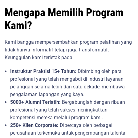
Mengapa Memilih Program
Kami?
Kami bangga mempersembahkan program pelatihan yang
tidak hanya informatif tetapi juga transformatif.
Keunggulan kami terletak pada:
Instruktur Praktisi 15+ Tahun:
Dibimbing oleh para
profesional yang telah mengabdi di industri layanan
pelanggan selama lebih dari satu dekade, membawa
pengalaman lapangan yang kaya.
5000+ Alumni Terlatih:
Bergabunglah dengan ribuan
profesional yang telah sukses meningkatkan
kompetensi mereka melalui program kami.
250+ Klien Corporate:
Dipercaya oleh berbagai
perusahaan terkemuka untuk pengembangan talenta