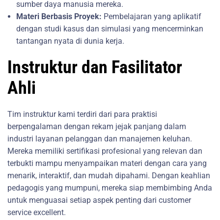
sumber daya manusia mereka.
Materi Berbasis Proyek:
Pembelajaran yang aplikatif
dengan studi kasus dan simulasi yang mencerminkan
tantangan nyata di dunia kerja.
Instruktur dan Fasilitator
Ahli
Tim instruktur kami terdiri dari para praktisi
berpengalaman dengan rekam jejak panjang dalam
industri layanan pelanggan dan manajemen keluhan.
Mereka memiliki sertifikasi profesional yang relevan dan
terbukti mampu menyampaikan materi dengan cara yang
menarik, interaktif, dan mudah dipahami. Dengan keahlian
pedagogis yang mumpuni, mereka siap membimbing Anda
untuk menguasai setiap aspek penting dari customer
service excellent.