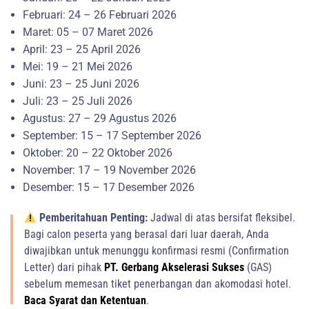
Februari: 24 – 26 Februari 2026
Maret: 05 – 07 Maret 2026
April: 23 – 25 April 2026
Mei: 19 – 21 Mei 2026
Juni: 23 – 25 Juni 2026
Juli: 23 – 25 Juli 2026
Agustus: 27 – 29 Agustus 2026
September: 15 – 17 September 2026
Oktober: 20 – 22 Oktober 2026
November: 17 – 19 November 2026
Desember: 15 – 17 Desember 2026
Pemberitahuan Penting:
Jadwal di atas bersifat fleksibel.
Bagi calon peserta yang berasal dari luar daerah, Anda
diwajibkan untuk menunggu konfirmasi resmi (Confirmation
Letter) dari pihak
PT. Gerbang Akselerasi Sukses
(GAS)
sebelum memesan tiket penerbangan dan akomodasi hotel.
Baca Syarat dan Ketentuan
.