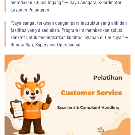
meredakan situasi tegang.” — Bayu Anggara, Koordinator
Layanan Pelanggan
“Saya sangat terkesan dengan para instruktur yang ahli dan
fasilitas yang disediakan. Program ini memberikan solusi
konkret untuk meningkatkan kualitas layanan di tim saya.” —
Renata Sari, Supervisor Operasional