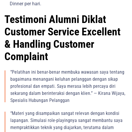
Dinner per hari.
Testimoni Alumni Diklat
Customer Service Excellent
& Handling Customer
Complaint
“Pelatihan ini benar-benar membuka wawasan saya tentang
bagaimana menangani keluhan pelanggan dengan sikap
profesional dan empati. Saya merasa lebih percaya diri
sekarang dalam berinteraksi dengan klien.” — Kirana Wijaya,
Spesialis Hubungan Pelanggan
“Materi yang disampaikan sangat relevan dengan kondisi
lapangan. Simulasi role-playingnya sangat membantu saya
mempraktikkan teknik yang diajarkan, terutama dalam