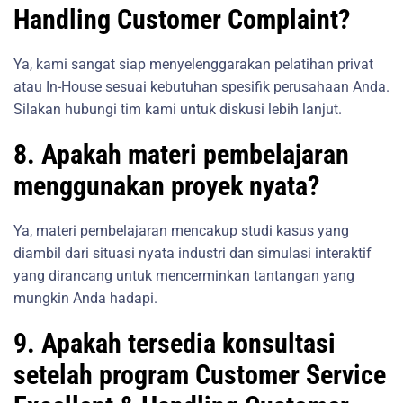
Handling Customer Complaint?
Ya, kami sangat siap menyelenggarakan pelatihan privat
atau In-House sesuai kebutuhan spesifik perusahaan Anda.
Silakan hubungi tim kami untuk diskusi lebih lanjut.
8. Apakah materi pembelajaran
menggunakan proyek nyata?
Ya, materi pembelajaran mencakup studi kasus yang
diambil dari situasi nyata industri dan simulasi interaktif
yang dirancang untuk mencerminkan tantangan yang
mungkin Anda hadapi.
9. Apakah tersedia konsultasi
setelah program Customer Service