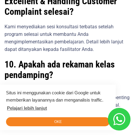
Excellent & Handling Customer
Complaint selesai?
Kami menyediakan sesi konsultasi terbatas setelah
program selesai untuk membantu Anda
mengimplementasikan pembelajaran. Detail lebih lanjut
dapat ditanyakan kepada fasilitator Anda.
10. Apakah ada rekaman kelas
pendamping?
Saat ini kami tidak menyediakan rekaman kelas
Situs ini menggunakan cookie dari Google untuk
pendamping. Namun, seluruh materi pembelajaran penting
memberikan layanannya dan menganalisis traffic.
akan dibagikan dalam bentuk modul cetak dan digital.
Pelajari lebih lanjut
Informasi Pendaftaran
OKE