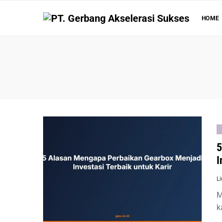
HOME
5
I
L
M
k