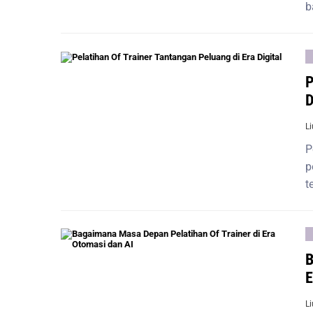
b
P
D
L
P
p
t
B
E
L