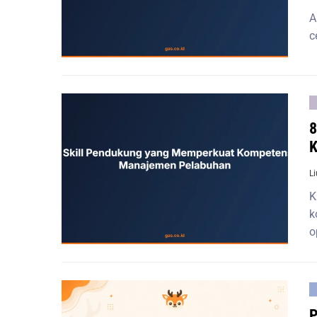
A
c
8
K
L
K
k
o
P