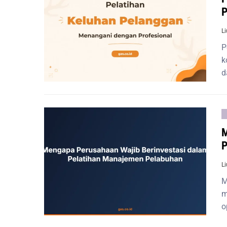
P
L
P
k
d
M
P
L
M
m
o