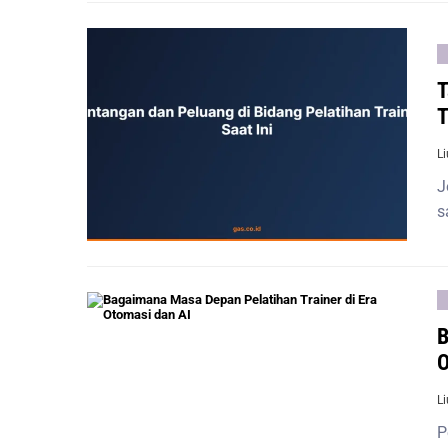
T
T
L
J
s
B
O
L
P