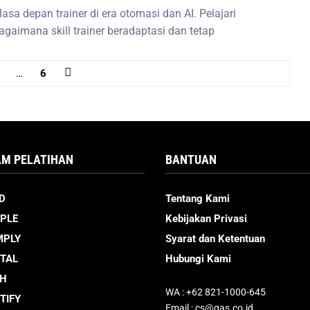
asa depan trainer di era otomasi dan AI. Pelajari
agaimana skill trainer beradaptasi dan tetap
…
6
M PELATIHAN
BANTUAN
D
Tentang Kami
PLE
Kebijakan Privasi
MPLY
Syarat dan Ketentuan
ITAL
Hubungi Kami
CH
WA : +62 821-1000-645
TIFY
Email : cs@gas.co.id