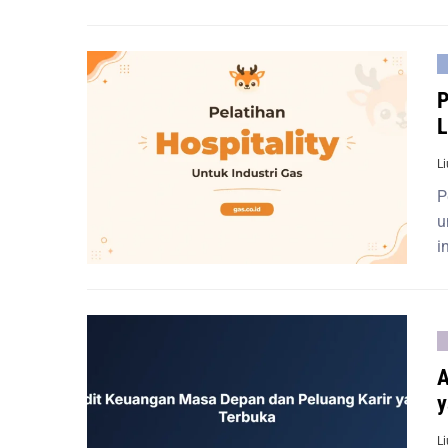
P
L
L
P
u
i
A
y
L