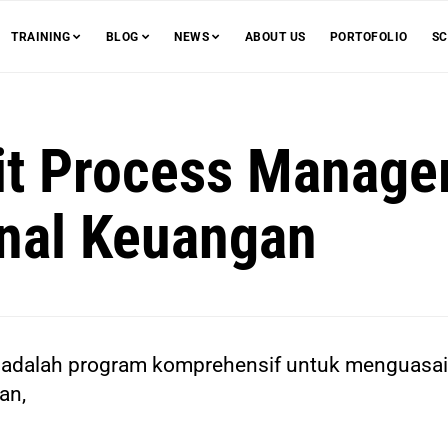
TRAINING
BLOG
NEWS
ABOUT US
PORTOFOLIO
SC
dit Process Manag
onal Keuangan
dalah program komprehensif untuk menguasai se
an,