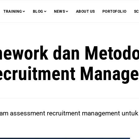
TRAINING
BLOG
NEWS
ABOUT US
PORTOFOLIO
SC
ework dan Metodo
ecruitment Manag
am assessment recruitment management untuk se