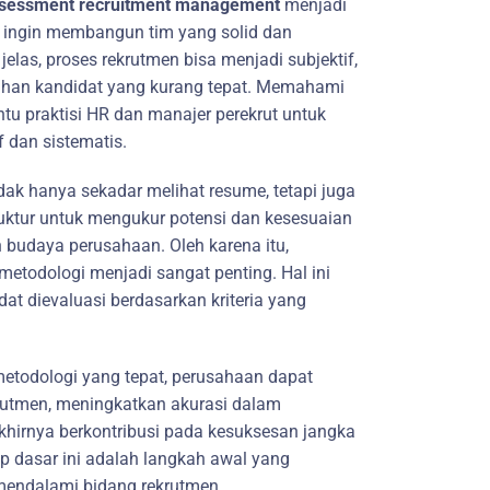
ssessment recruitment management
menjadi
g ingin membangun tim yang solid dan
elas, proses rekrutmen bisa menjadi subjektif,
ilihan kandidat yang kurang tepat. Memahami
u praktisi HR dan manajer perekrut untuk
f dan sistematis.
idak hanya sekadar melihat resume, tetapi juga
uktur untuk mengukur potensi dan kesesuaian
 budaya perusahaan. Oleh karena itu,
etodologi menjadi sangat penting. Hal ini
t dievaluasi berdasarkan kriteria yang
todologi yang tepat, perusahaan dapat
rutmen, meningkatkan akurasi dalam
 akhirnya berkontribusi pada kesuksesan jangka
 dasar ini adalah langkah awal yang
 mendalami bidang rekrutmen.