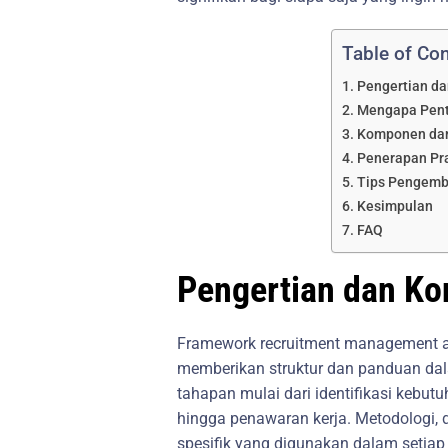
Table of Co
Pengertian da
Mengapa Penti
Komponen dan
Penerapan Pra
Tips Pengemb
Kesimpulan
FAQ
Pengertian dan Ko
Framework recruitment management ad
memberikan struktur dan panduan dal
tahapan mulai dari identifikasi kebutu
hingga penawaran kerja. Metodologi, d
spesifik yang digunakan dalam setiap