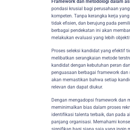
Framework dan metodologi dalam a
pondasi krusial bagi perusahaan yan
kompeten. Tanpa kerangka kerja yang j
tidak efisien, dan berujung pada pem
berbagai pendekatan ini akan membant
melakukan evaluasi yang lebih objekti
Proses seleksi kandidat yang efektif t
melibatkan serangkaian metode terstr
kandidat dengan kebutuhan peran dan
penguasaan berbagai framework dan m
akan memastikan bahwa setiap kandida
relevan dan dapat diukur.
Dengan mengadopsi framework dan me
meminimalkan bias dalam proses rek
identifikasi talenta terbaik, dan pada
panjang organisasi. Memahami konsep
signifikan bagi siapa saja yang ingin