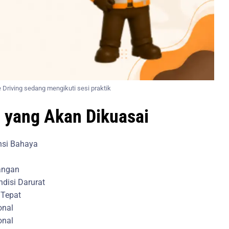
 Driving sedang mengikuti sesi praktik
 yang Akan Dikuasai
nsi Bahaya
angan
disi Darurat
 Tepat
onal
onal