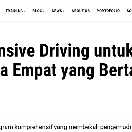
ABOUT US
PORTOFOLIO
SC
TRAINING
BLOG
NEWS
nsive Driving unt
a Empat yang Ber
rogram komprehensif yang membekali pengemudi