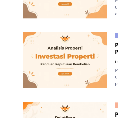
P
u
a
P
P
L
P
u
p
P