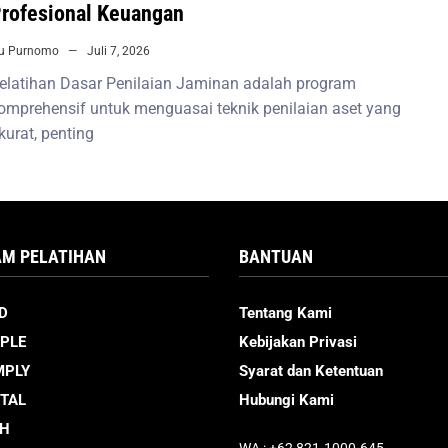
rofesional Keuangan
iu Purnomo
Juli 7, 2026
elatihan Dasar Penilaian Jaminan adalah program
omprehensif untuk menguasai teknik penilaian aset yang
kurat, penting
M PELATIHAN
BANTUAN
D
Tentang Kami
PLE
Kebijakan Privasi
MPLY
Syarat dan Ketentuan
ITAL
Hubungi Kami
CH
WA : +62 821-1000-645