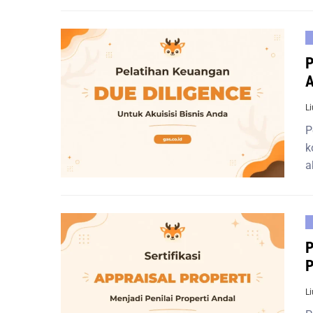
P
A
L
P
k
a
P
P
L