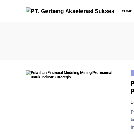
HOME
P
P
L
P
k
i