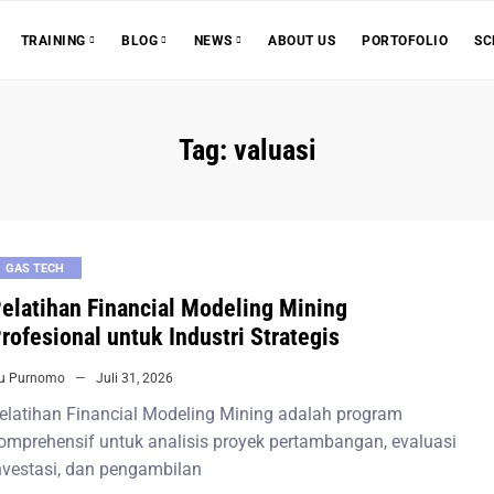
ABOUT US
PORTOFOLIO
SC
TRAINING
BLOG
NEWS
Tag:
valuasi
GAS TECH
elatihan Financial Modeling Mining
rofesional untuk Industri Strategis
iu Purnomo
Juli 31, 2026
elatihan Financial Modeling Mining adalah program
omprehensif untuk analisis proyek pertambangan, evaluasi
nvestasi, dan pengambilan