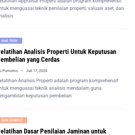
elatihan Appraisal Properti adalah program komprehensif
ntuk menguasai teknik penilaian properti, valuasi aset, dan
nalisis
GAS TECH
elatihan Analisis Properti Untuk Keputusan
embelian yang Cerdas
iu Purnomo
Juli 17, 2026
elatihan Analisis Properti adalah program komprehensif
ntuk menguasai teknik analisis mendalam guna
engambilan keputusan pembelian
GAS COMPLY
elatihan Dasar Penilaian Jaminan untuk