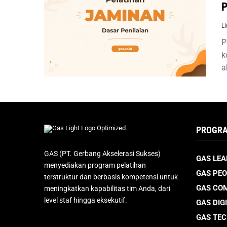
P
L
P
k
a
PROGRA
GAS (PT. Gerbang Akselerasi Sukses)
GAS LEA
menyediakan program pelatihan
GAS PEO
terstruktur dan berbasis kompetensi untuk
GAS CO
meningkatkan kapabilitas tim Anda, dari
level staf hingga eksekutif.
GAS DIG
GAS TE