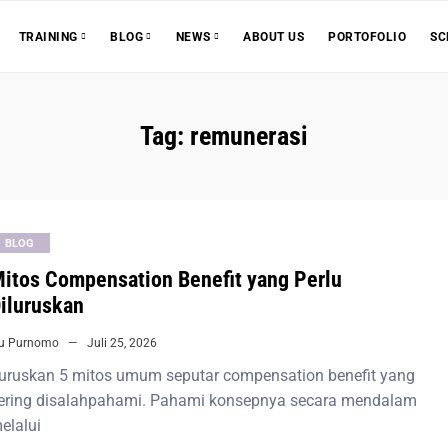
ABOUT US
PORTOFOLIO
SC
TRAINING
BLOG
NEWS
Tag:
remunerasi
BLOG
itos Compensation Benefit yang Perlu
iluruskan
iu Purnomo
Juli 25, 2026
uruskan 5 mitos umum seputar compensation benefit yang
ering disalahpahami. Pahami konsepnya secara mendalam
elalui