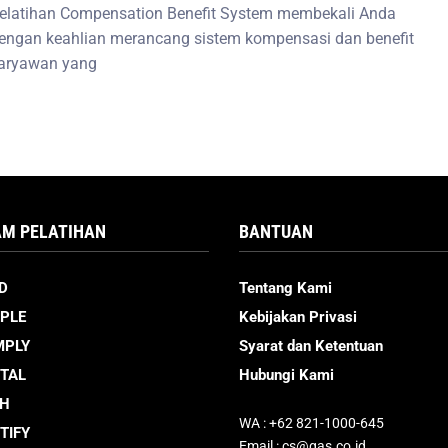
elatihan Compensation Benefit System membekali Anda
engan keahlian merancang sistem kompensasi dan benefit
aryawan yang
M PELATIHAN
BANTUAN
D
Tentang Kami
PLE
Kebijakan Privasi
MPLY
Syarat dan Ketentuan
ITAL
Hubungi Kami
CH
WA : +62 821-1000-645
TIFY
Email : cs@gas.co.id