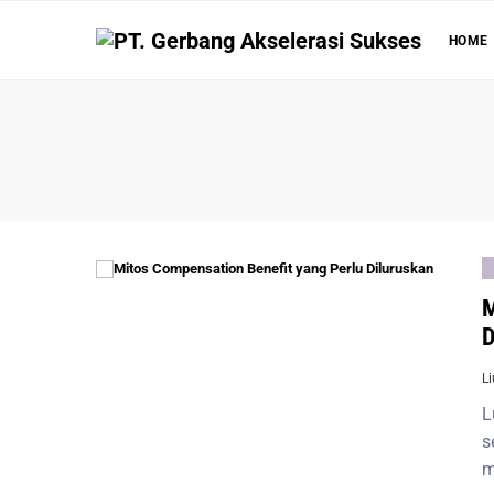
HOME
M
D
L
L
s
m