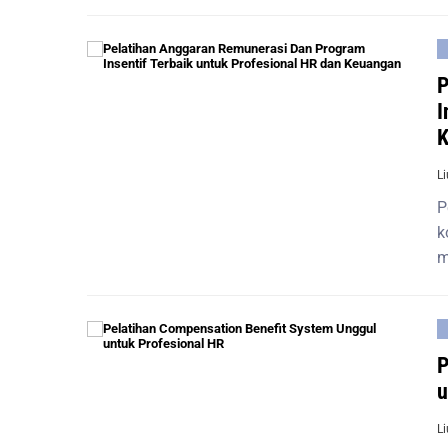
P
I
K
L
P
k
m
P
u
L