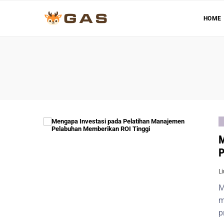
HOME
M
P
L
M
m
p