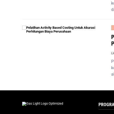
k
d
P
P
L
P
k
a
PROGRA