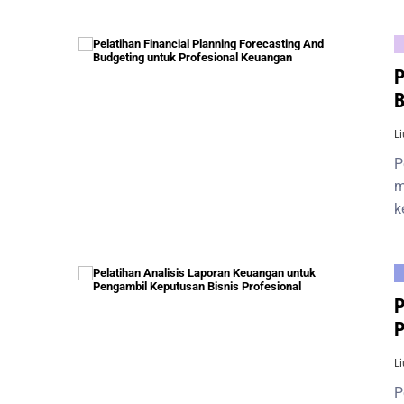
P
B
L
P
m
k
P
P
L
P