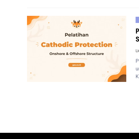
P
S
L
P
u
K