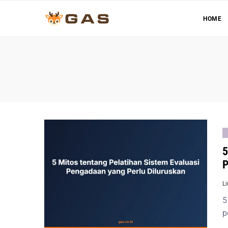
HOME
5
P
L
5
p