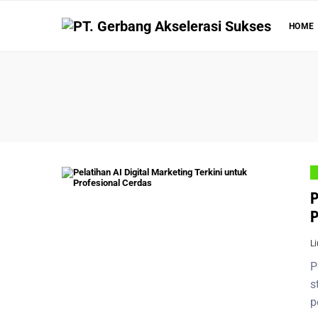
HOME
P
P
L
P
s
p