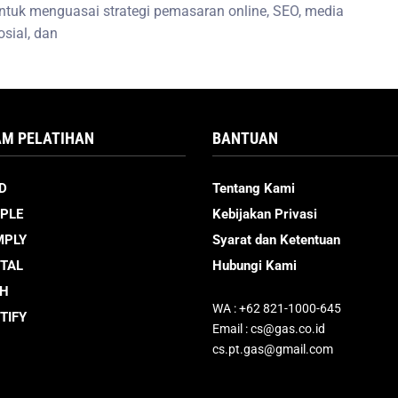
ntuk menguasai strategi pemasaran online, SEO, media
osial, dan
M PELATIHAN
BANTUAN
D
Tentang Kami
PLE
Kebijakan Privasi
MPLY
Syarat dan Ketentuan
ITAL
Hubungi Kami
CH
WA : +62 821-1000-645
TIFY
Email : cs@gas.co.id
cs.pt.gas@gmail.com