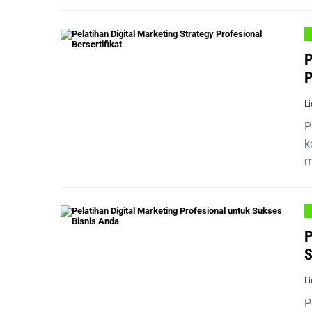
P
P
L
P
k
m
P
S
L
P