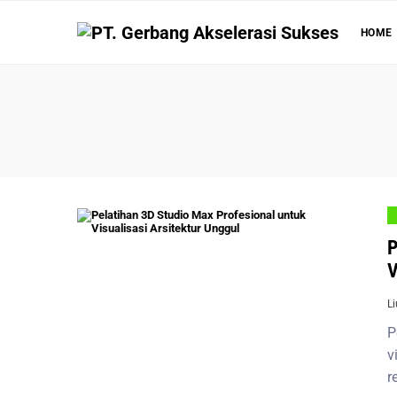
HOME
P
V
L
P
v
r