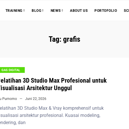
ABOUT US
PORTOFOLIO
SC
TRAINING
BLOG
NEWS
Tag:
grafis
GAS DIGITAL
elatihan 3D Studio Max Profesional untuk
isualisasi Arsitektur Unggul
iu Purnomo
Juni 22, 2026
elatihan 3D Studio Max & Vray komprehensif untuk
isualisasi arsitektur profesional. Kuasai modeling,
endering, dan