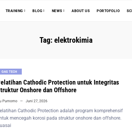
ABOUT US
PORTOFOLIO
SC
TRAINING
BLOG
NEWS
Tag:
elektrokimia
GAS TECH
elatihan Cathodic Protection untuk Integritas
truktur Onshore dan Offshore
iu Purnomo
Juni 27, 2026
elatihan Cathodic Protection adalah program komprehensif
ntuk mencegah korosi pada struktur onshore dan offshore.
uasai