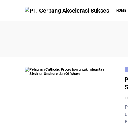
HOME
P
S
L
P
u
K