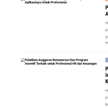
P
A
L
P
y
m
P
I
K
L
P
k