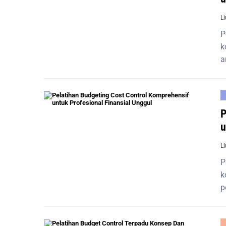
L
P
k
a
P
u
L
P
k
p