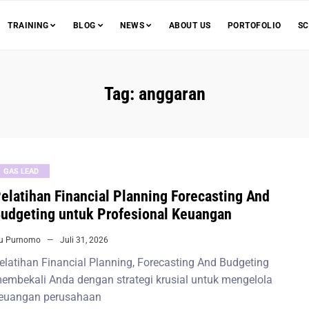
TRAINING
BLOG
NEWS
ABOUT US
PORTOFOLIO
SC
Tag:
anggaran
GAS LEAD
elatihan Financial Planning Forecasting And
udgeting untuk Profesional Keuangan
iu Purnomo
Juli 31, 2026
elatihan Financial Planning, Forecasting And Budgeting
embekali Anda dengan strategi krusial untuk mengelola
euangan perusahaan