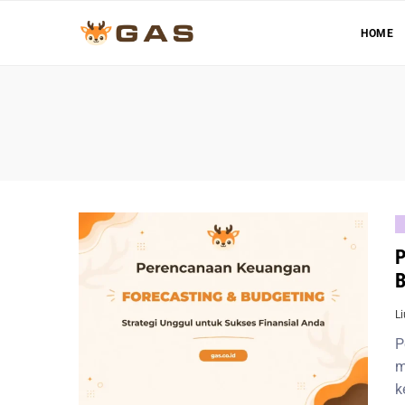
HOME
P
B
L
P
m
k