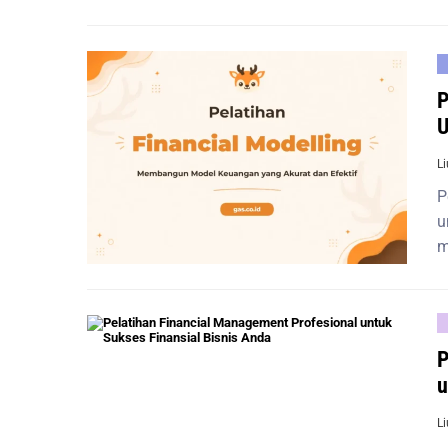
P
U
L
P
u
m
P
u
L