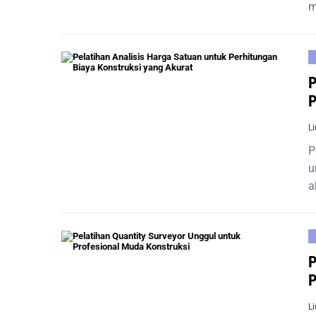
m
P
P
L
P
u
a
P
P
L