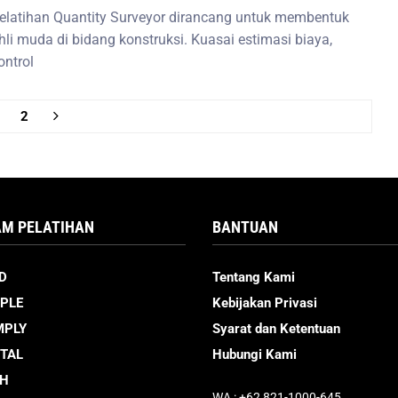
elatihan Quantity Surveyor dirancang untuk membentuk
hli muda di bidang konstruksi. Kuasai estimasi biaya,
ontrol
2
M PELATIHAN
BANTUAN
D
Tentang Kami
PLE
Kebijakan Privasi
MPLY
Syarat dan Ketentuan
ITAL
Hubungi Kami
CH
WA : +62 821-1000-645