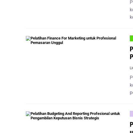
P
k
k
P
P
L
P
k
p
P
u